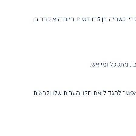
אנחנו רגילים שהילד שלנו ישן כשעה וחצי אחרי שהוא מתעורר מהלילה לשינת בוקר. זה היה נכון לגביו כשהיה בן 5 חודשים. היום הוא כבר בן
, מתסכל ומייאש.
פשר להגדיל את חלון הערות שלו ולראות