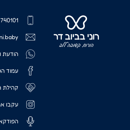
740101
ni.baby
הודעת ו
עמוד הפ
קהילת ה
עקבו אח
הפודקאס