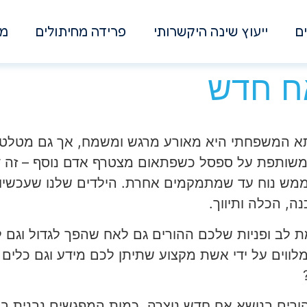
ם
ייעוץ שינה היקשרותי
פרידה מחיתולים
מא
אח חדש
א המשפחתי היא מאורע מרגש ומשמח, אך גם מטלטל
משותפת על ספסל כשפתאום מצטרף אדם נוסף – זה ד
ש נוח עד שמתמקמים אחרת. הילדים שלנו שעכשיו הפ
נה, הכלה ותיווך.
לב ופניות שלכם ההורים גם לאח שהפך לגדול וגם לת
 מלווים על ידי אשת מקצוע שתיתן לכם מידע וגם כלי
ורים בנושא אח חדש נוצרה. כמות המפגשים נבנית בא