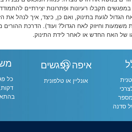
במפגשים תקבלו רעיונות ופתרונות יצירתיים להתמוד
הגדול לגעת בתינוק, ואם כן, כיצד, איך לנהל את הזמ
משמעות וחיזוק לאח הגדול? ועוד). הדרכת ההורים מ
 של האח החדש או לאחר לידת התינוק.
משך
ל
איפה נפגשים
נית
אונליין או טלפונית
דקות,
צרכי
בהתאם
מספר
ל סדנה