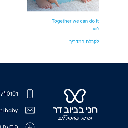
Together we can do it
₪
0
לקבלת המדריך
740101
ni.baby
הודעת ו