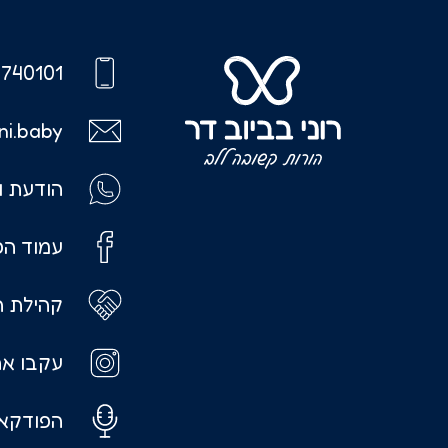
740101
ni.baby
הודעת ו
עמוד הפ
קהילת ה
עקבו אח
הפודקאס