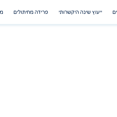
ם
ייעוץ שינה היקשרותי
פרידה מחיתולים
מא
רים לדבר עלי
על ויסות עצמי ורוגע של ההורה