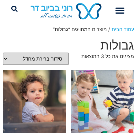
הדרכת הורים
ייעוץ שינה היקשרותי
פרידה מחיתולים
עמוד הבית
/ מוצרים המתויגים “גבולות”
גבולות
מציגים את כל ⁦3⁩ התוצאות