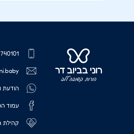
740101
ni.baby
הודעת ו
עמוד הפ
קהילת ה