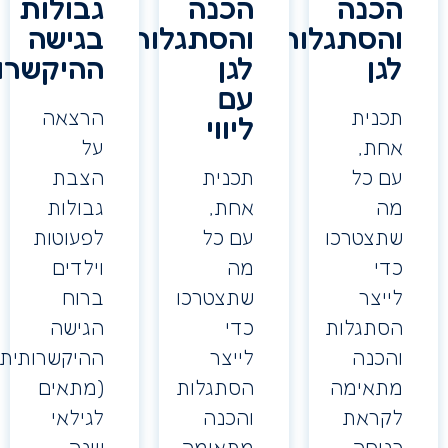
כנה
הכנה
גבולות
הסתגלות
והסתגלות
בגישה
גן
לגן
ההיקשרותית
עם
כנית
הרצאה
ליווי
חת,
על
ם כל
תכנית
הצבת
ה
אחת,
גבולות
תצטרכו
עם כל
לפעוטות
די
מה
וילדים
יצר
שתצטרכו
ברוח
סתגלות
כדי
הגישה
הכנה
לייצר
ההיקשרותית
תאימה
הסתגלות
(מתאים
קראת
והכנה
לגילאי