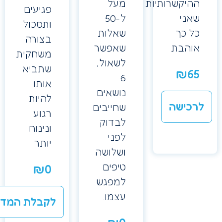
היקשרותיות
מעל
פגיעים
אני
ל-50
ותסכול
ל כך
שאלות
בצורה
והבת
שאפשר
משחקית
לשאול,
שתביא
₪
6
6
אותו
נושאים
להיות
כישה
שחייבים
רגוע
לבדוק
ונינוח
לפני
יותר
ושלושה
טיפים
₪
0
למפגש
עצמו.
לקבלת המדריך