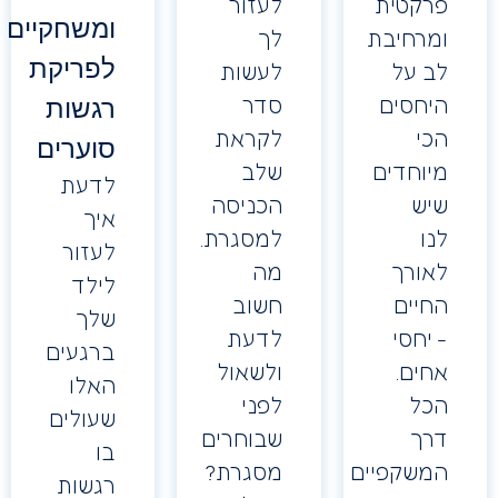
רקטית
לעזור
ומשחקיים
מרחיבת
לך
לפריקת
ב על
לעשות
יחסים
סדר
רגשות
כי
לקראת
סוערים
יוחדים
שלב
לדעת
יש
הכניסה
איך
ו
למסגרת.
לעזור
אורך
מה
לילד
חיים
חשוב
שלך
יחסי
לדעת
ברגעים
חים.
ולשאול
האלו
כל
לפני
שעולים
רך
שבוחרים
בו
משקפיים
מסגרת?
רגשות