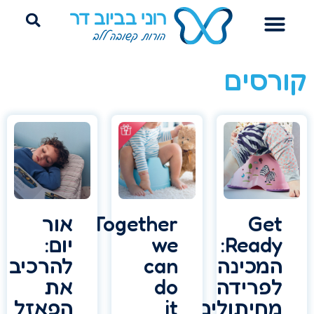
רכת הורים
עוץ שינה היקשרותי
ידה מחיתולים
סים
Ge
Together
אור
Ready:
we
יום:
מכינה
can
להרכיב
פרידה
do
את
חיתולים
it
הפאזל