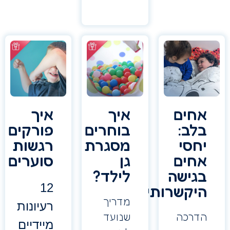
חים
איך
איך
לב:
בוחרים
פורקים
חסי
מסגרת
רגשות
חים
גן
סוערים
גישה
לילד?
12
יקשרותית
מדריך
רעיונות
דרכה
שנועד
מיידיים