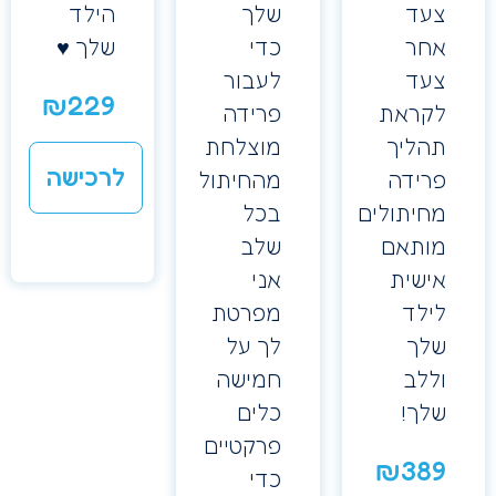
עד
שלך
הילד
חר
כדי
שלך ♥️
עד
לעבור
₪
229
קראת
פרידה
הליך
מוצלחת
לרכישה
רידה
מהחיתול
חיתולים
בכל
ותאם
שלב
ישית
אני
ילד
מפרטת
לך
לך על
ללב
חמישה
לך!
כלים
פרקטיים
₪
38
כדי