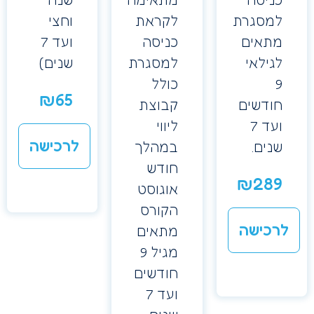
ניסה
מתאימה
שנה
מסגרת
לקראת
וחצי
תאים
כניסה
ועד 7
ילאי
למסגרת
שנים)
כולל
₪
65
ודשים
קבוצת
ועד 7
ליווי
לרכישה
נים.
במהלך
חודש
₪
28
אוגוסט
הקורס
כישה
מתאים
מגיל 9
חודשים
ועד 7