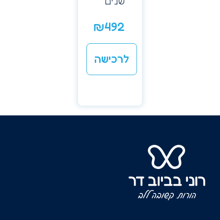
שנים
₪
492
לרכישה