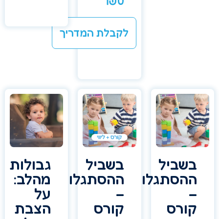
₪
0
לקבלת המדריך
שביל
בשביל
גבולות
הסתגלות
ההסתגלות
מהלב:
–
על
ורס
קורס
הצבת