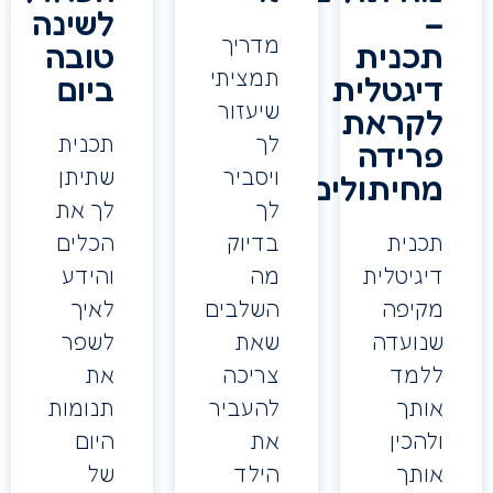
לשינה
מדריך
כנית
טובה
תמציתי
יגטלית
ביום
שיעזור
קראת
לך
תכנית
רידה
ויסביר
שתיתן
חיתולים
לך
לך את
כנית
בדיוק
הכלים
יגיטלית
מה
והידע
קיפה
השלבים
לאיך
נועדה
שאת
לשפר
למד
צריכה
את
ותך
להעביר
תנומות
הכין
את
היום
ותך
הילד
של