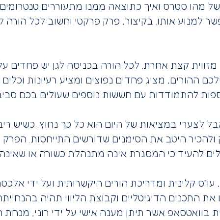
ל מהו סטרס ואיך כתוצאה ממנו מתעוררים טנטרומים,
ר למנוע אותו. בקיצור, פרק פרקטי וחשוב לכל הורה לג
מזווית קצת אחרת. לכל הורה בכניסה לגן יש פחדים 
 ההורים, מציג פחדים נפוצים ומציע רעיונות וכלים
פות להתמודדות עם חששות נוספים שעולים בכם סביב 
בל לצערי במציאות של היום הוא כל כך נחוץ. כשיש ריב
ק ולהכיר היטב את הסימנים שדורשים התייחסות. הפרק
כולים להעיד כי המסגרת אינה מתנהלת כשורה או שאינה
 עו”ס קלינית ומדריכת הורים היקשרותית ועל ידי אלכס
את התכנים הדיגיטליים וקבוצת הליווי תהיה בהנחייתה 
מית בוואטסאפ אשר תיתן מענה אישי על ידי רוני, מנח